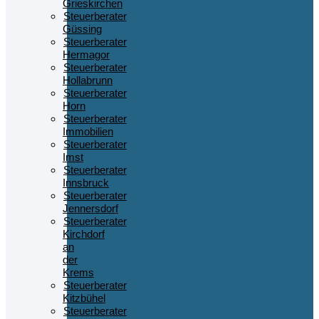
Grieskirchen
Steuerberater
Güssing
Steuerberater
Hermagor
Steuerberater
Hollabrunn
Steuerberater
Horn
Steuerberater
Immobilien
Steuerberater
Imst
Steuerberater
Innsbruck
Steuerberater
Jennersdorf
Steuerberater
Kirchdorf
an
der
Krems
Steuerberater
Kitzbühel
Steuerberater