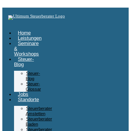
Zum Inhalt springen
Home
Leistungen
Seminare
&
Workshops
Steuer-
Blog
Steuer-
Blog
Steuer-
Glossar
Jobs
Standorte
Steuerberater
Amstetten
Steuerberater
Baden
Steuerberater