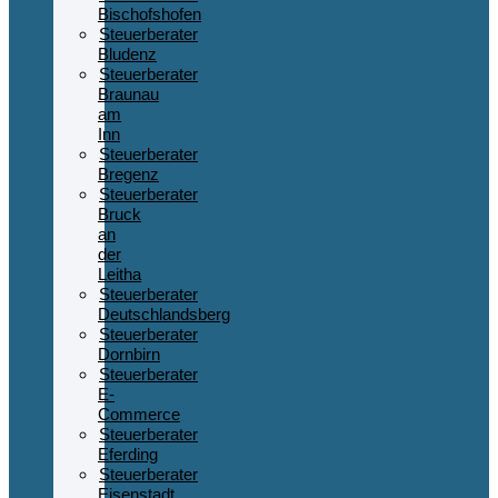
Bischofshofen
Steuerberater
Bludenz
Steuerberater
Braunau
am
Inn
Steuerberater
Bregenz
Steuerberater
Bruck
an
der
Leitha
Steuerberater
Deutschlandsberg
Steuerberater
Dornbirn
Steuerberater
E-
Commerce
Steuerberater
Eferding
Steuerberater
Eisenstadt