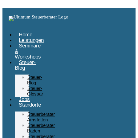
Zum Inhalt springen
Home
Leistungen
Seminare
&
Workshops
Steuer-
Blog
Steuer-
Blog
Steuer-
Glossar
Jobs
Standorte
Steuerberater
Amstetten
Steuerberater
Baden
Steuerberater