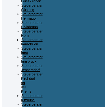
Grieskirchen
Steuerberater
Güssing
Steuerberater
Hermagor
Steuerberater
Hollabrunn
Steuerberater
Horn
Steuerberater
Immobilien
Steuerberater
Imst
Steuerberater
Innsbruck
Steuerberater
Jennersdorf
Steuerberater
Kirchdorf
an
der
Krems
Steuerberater
Kitzbühel
Steuerberater