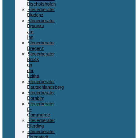
Bischofshofen
Steuerberater
Bludenz
Steuerberater
Braunau
am
Inn
Steuerberater
Bregenz
Steuerberater
Bruck
an
der
Leitha
Steuerberater
Deutschlandsberg
Steuerberater
Dornbirn
Steuerberater
E-
Commerce
Steuerberater
Eferding
Steuerberater
Eisenstadt