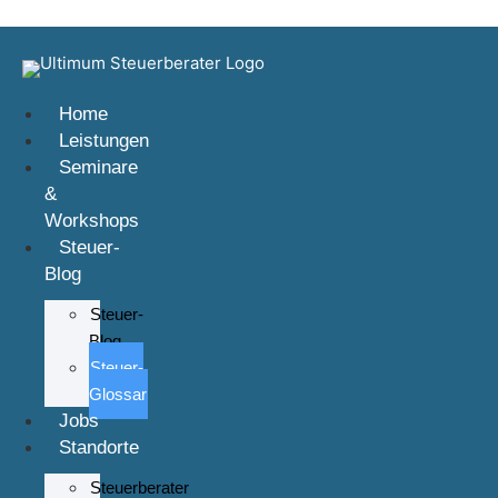
Zum Inhalt springen
Home
Leistungen
Seminare
&
Workshops
Steuer-
Blog
Steuer-
Blog
Steuer-
Glossar
Jobs
Standorte
Steuerberater