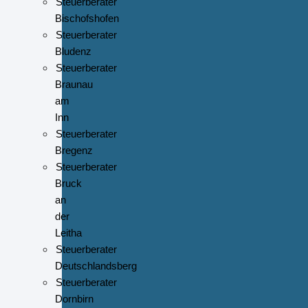
Steuerberater
Bischofshofen
Steuerberater
Bludenz
Steuerberater
Braunau
am
Inn
Steuerberater
Bregenz
Steuerberater
Bruck
an
der
Leitha
Steuerberater
Deutschlandsberg
Steuerberater
Dornbirn