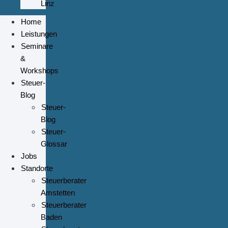
Linz
Home
Leistungen
Seminare
&
Workshops
Steuer-
Blog
Steuer-
Blog
Steuer-
Glossar
Jobs
Standorte
Steuerberater
Amstetten
Steuerberater
Baden