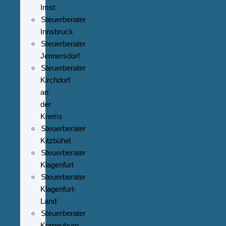
Imst
Steuerberater
Innsbruck
Steuerberater
Jennersdorf
Steuerberater
Kirchdorf
an
der
Krems
Steuerberater
Kitzbühel
Steuerberater
Klagenfurt
Steuerberater
Klagenfurt-
Land
Steuerberater
Korneuburg