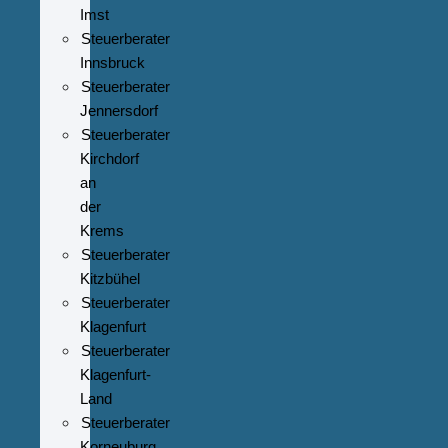
Imst
Steuerberater
Innsbruck
Steuerberater
Jennersdorf
Steuerberater
Kirchdorf
an
der
Krems
Steuerberater
Kitzbühel
Steuerberater
Klagenfurt
Steuerberater
Klagenfurt-
Land
Steuerberater
Korneuburg