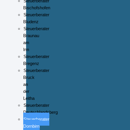
Steuerberater
Bischofshofen
Steuerberater
Bludenz
Steuerberater
Braunau
am
Inn
Steuerberater
Bregenz
Steuerberater
Bruck
an
der
Leitha
Steuerberater
Deutschlandsberg
Steuerberater
Dornbirn