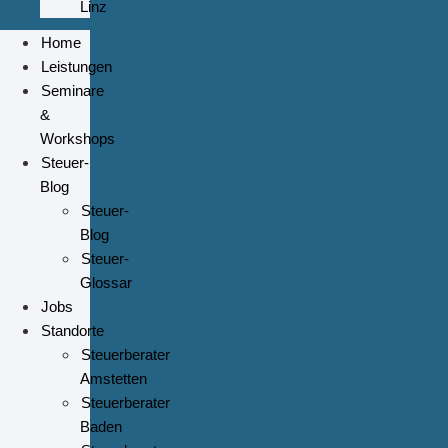
Linz
Home
Leistungen
Seminare
&
Workshops
Steuer-
Blog
Steuer-
Blog
Steuer-
Glossar
Jobs
Standorte
Steuerberater
Amstetten
Steuerberater
Baden